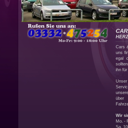
CAR
HERZ
Cars &
uns f
egal 
sollte
ihn für
Unser
Servic
unser
über 
Fahrze
Wir si
Mo. - 
Sa. 10